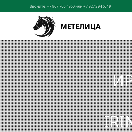
Звоните:
+7 967 706 4960
или
+7 927 394 6519
МЕТЕЛИЦА
ИР
IR