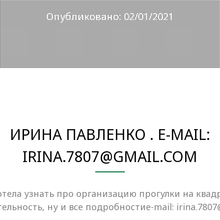
Опубликовано: 02/01/2021
ИРИНА ПАВЛЕНКО . E-MAIL:
IRINA.7807@GMAIL.COM
тела узнать про организацию прогулки на квад
льность, ну и все подробностиe-mail: irina.780