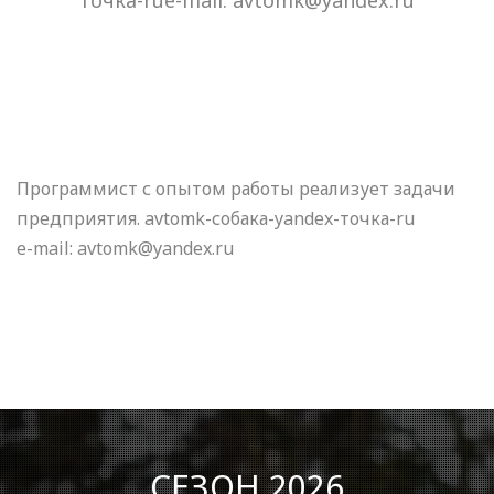
точка-rue-mail: avtomk@yandex.ru
Программист с опытом работы реализует задачи
предприятия. avtomk-собака-yandex-точка-ru
e-mail: avtomk@yandex.ru
СЕЗОН 2026